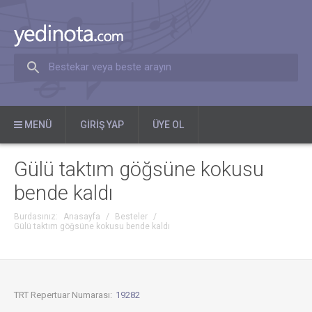
Bestekar veya beste arayın
MENÜ
GIRIŞ YAP
ÜYE OL
Gülü taktım göğsüne kokusu
bende kaldı
Burdasınız:
Anasayfa
/
Besteler
/
Gülü taktım göğsüne kokusu bende kaldı
TRT Repertuar Numarası:
19282