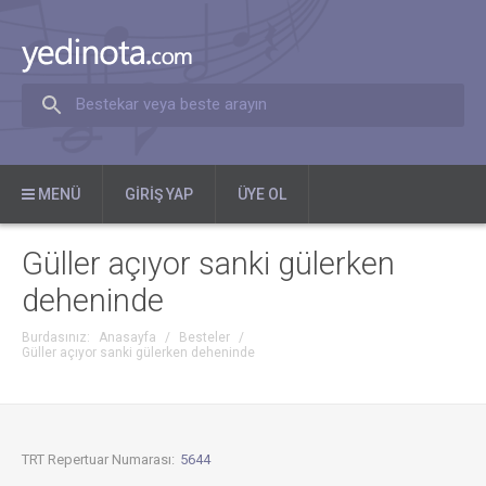
Bestekar veya beste arayın
MENÜ
GIRIŞ YAP
ÜYE OL
Güller açıyor sanki gülerken
deheninde
Burdasınız:
Anasayfa
/
Besteler
/
Güller açıyor sanki gülerken deheninde
TRT Repertuar Numarası:
5644