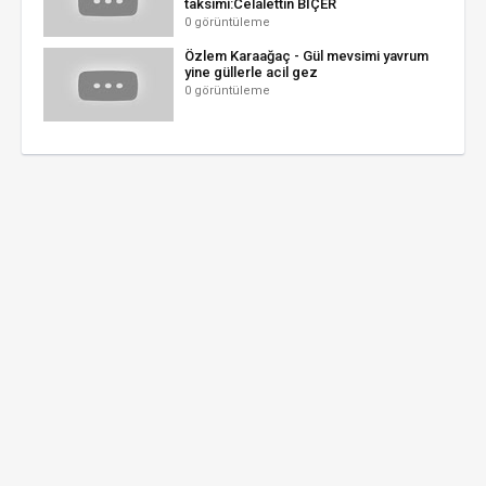
taksimi:Celalettin BİÇER
0 görüntüleme
Özlem Karaağaç - Gül mevsimi yavrum
yine güllerle acil gez
0 görüntüleme