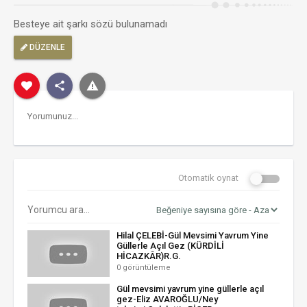
Besteye ait şarkı sözü bulunamadı
DÜZENLE
Otomatik oynat
Hilal ÇELEBİ-Gül Mevsimi Yavrum Yine
Güllerle Açıl Gez (KÜRDİLİ
HİCAZKÂR)R.G.
0 görüntüleme
Gül mevsimi yavrum yine güllerle açıl
gez-Eliz AVAROĞLU/Ney