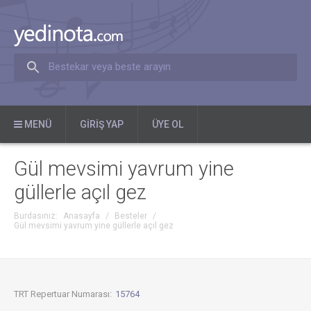
Bestekar veya beste arayın
MENÜ
GIRIŞ YAP
ÜYE OL
Gül mevsimi yavrum yine
güllerle açıl gez
Burdasınız:
Anasayfa
/
Besteler
/
Gül mevsimi yavrum yine güllerle açıl gez
TRT Repertuar Numarası:
15764