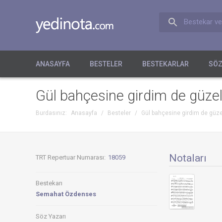
Bestekar ve
ANASAYFA
BESTELER
BESTEKARLAR
SÖZ
Gül bahçesine girdim de güzel
Burdasınız:
Anasayfa
/
Besteler
/
Gül bahçesine girdim de güze
Notaları
TRT Repertuar Numarası:
18059
Bestekarı
Semahat Özdenses
Söz Yazarı