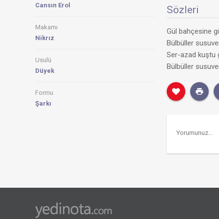
Cansın Erol
Sözleri
Makamı
Gül bahçesine g
Nikrız
Bülbüller susuver
Ser-azad kuştu g
Usulü
Bülbüller susuver
Düyek
Formu
Şarkı