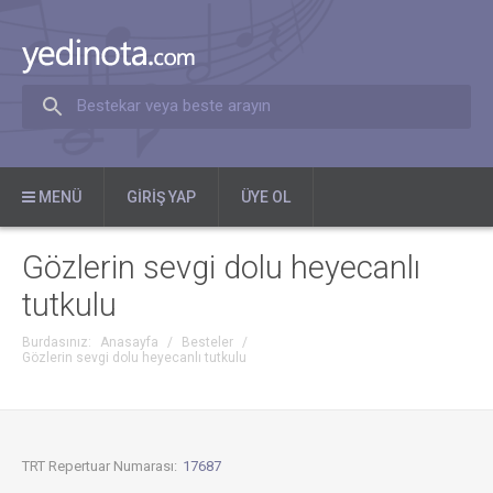
Bestekar veya beste arayın
MENÜ
GIRIŞ YAP
ÜYE OL
Gözlerin sevgi dolu heyecanlı
tutkulu
Burdasınız:
Anasayfa
/
Besteler
/
Gözlerin sevgi dolu heyecanlı tutkulu
TRT Repertuar Numarası:
17687