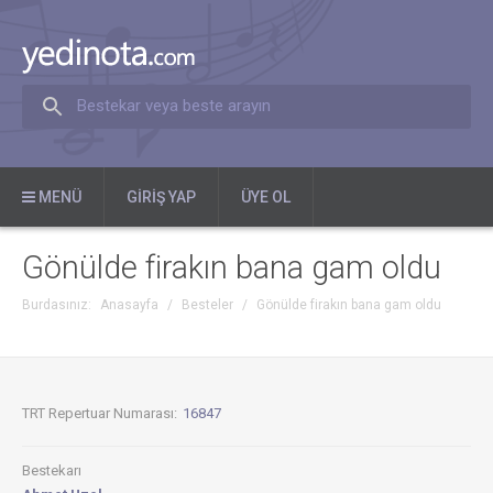
Bestekar veya beste arayın
MENÜ
GIRIŞ YAP
ÜYE OL
Gönülde firakın bana gam oldu
Burdasınız:
Anasayfa
/
Besteler
/
Gönülde firakın bana gam oldu
TRT Repertuar Numarası:
16847
Bestekarı