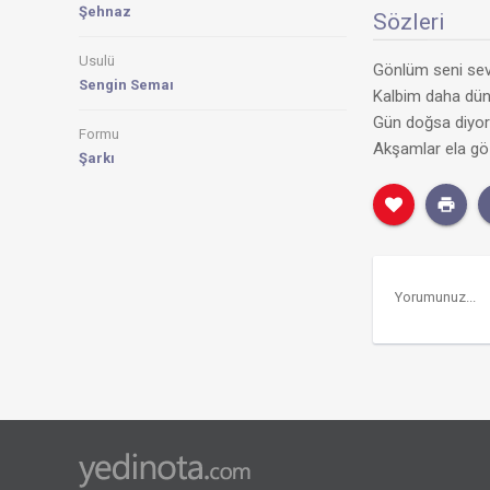
Şehnaz
Sözleri
Usulü
Gönlüm seni sevd
Sengin Semaı
Kalbim daha dün
Gün doğsa diyor
Formu
Akşamlar ela gözl
Şarkı