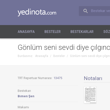
Bestekar ve
ANASAYFA
BESTELER
BESTEKARLAR
SÖZ
Gönlüm seni sevdi diye çılgınc
Burdasınız:
Anasayfa
/
Besteler
/
Gönlüm seni sevdi diye çılgın
Notaları
TRT Repertuar Numarası:
13475
Bestekarı
Bımen Şen
Makamı