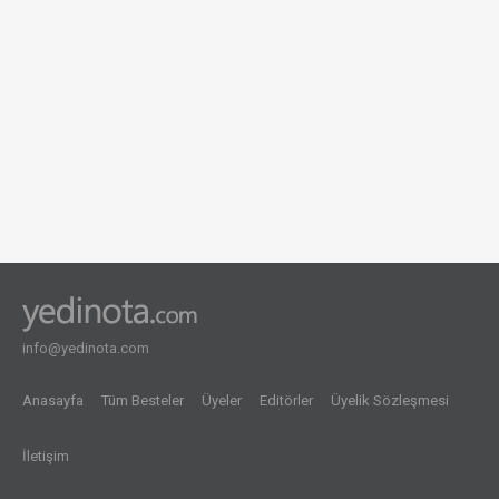
info@yedinota.com
Anasayfa
Tüm Besteler
Üyeler
Editörler
Üyelik Sözleşmesi
İletişim