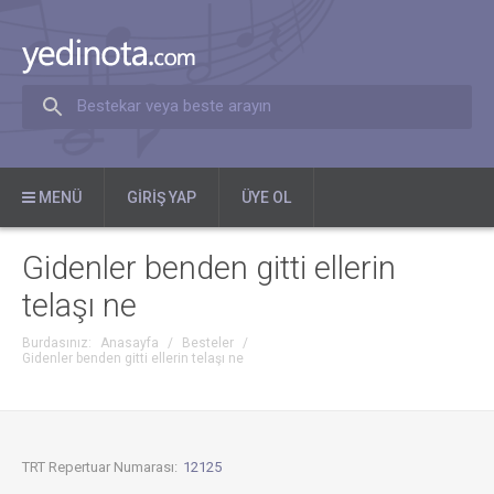
Bestekar veya beste arayın
MENÜ
GIRIŞ YAP
ÜYE OL
Gidenler benden gitti ellerin
telaşı ne
Burdasınız:
Anasayfa
/
Besteler
/
Gidenler benden gitti ellerin telaşı ne
TRT Repertuar Numarası:
12125