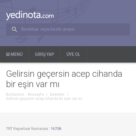
Bestekar veya beste arayın
MENÜ
GIRIŞ YAP
ÜYE OL
Gelirsin geçersin acep cihanda
bir eşin var mı
Burdasınız:
Anasayfa
/
Besteler
/
Gelirsin geçersin acep cihanda bir eşin var mı
TRT Repertuar Numarası:
16708