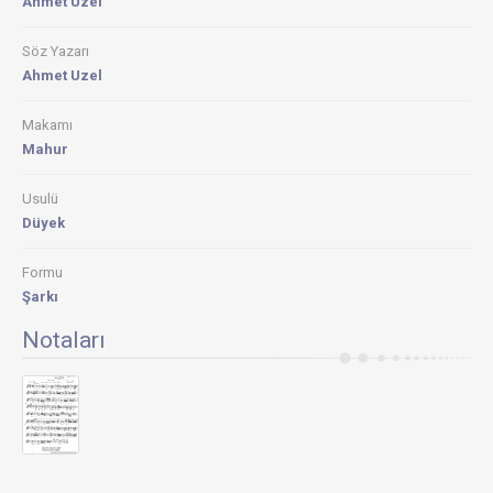
Ahmet Uzel
Söz Yazarı
Ahmet Uzel
Makamı
Mahur
Usulü
Düyek
Formu
Şarkı
Notaları