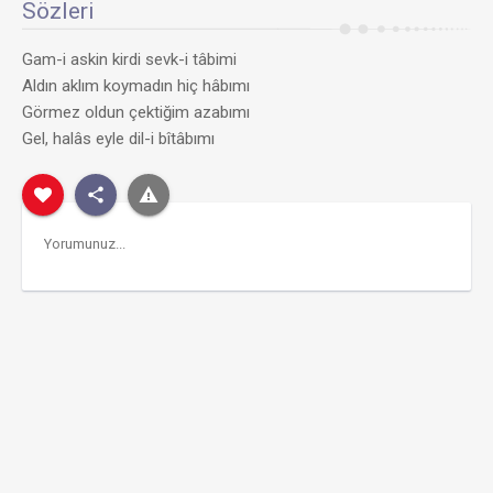
Sözleri
Gam-i askin kirdi sevk-i tâbimi
Aldın aklım koymadın hiç hâbımı
Görmez oldun çektiğim azabımı
Gel, halâs eyle dil-i bîtâbımı