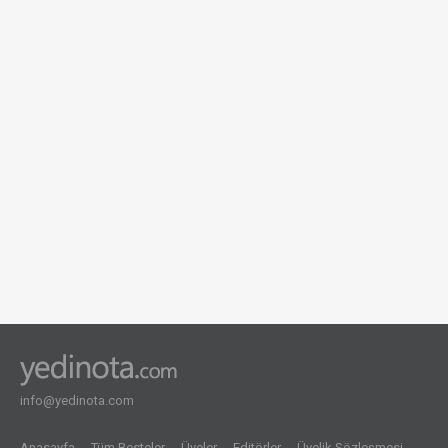
info@yedinota.com
Anasayfa
Tüm Besteler
Üyeler
Editörler
Üyelik Sözleşmesi