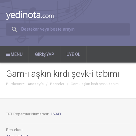
Bestekar veya beste arayın
MENÜ
GIRIŞ YAP
ÜYE OL
Gam-ı aşkın kırdı şevk-i tabımı
Burdasınız:
Anasayfa
/
Besteler
/
Gam-ı aşkın kırdı şevk-i tabımı
TRT Repertuar Numarası:
16943
Bestekarı