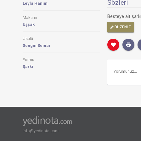
Sözleri
Leyla Hanım
Besteye ait şar
Makamı
Uşşak
DÜZENLE
Usulü
Sengin Semaı
Formu
Şarkı
info@yedinota.com