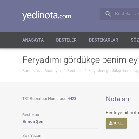
Bestekar ve
ANASAYFA
BESTELER
BESTEKARLAR
SÖZ
Feryadımı gördükçe benim ey 
Burdasınız:
Anasayfa
/
Besteler
/
Feryadımı gördükçe benim ey 
Notaları
TRT Repertuar Numarası:
4423
Besteye ait not
Bestekarı
Bımen Şen
YÜKLE
Söz Yazarı