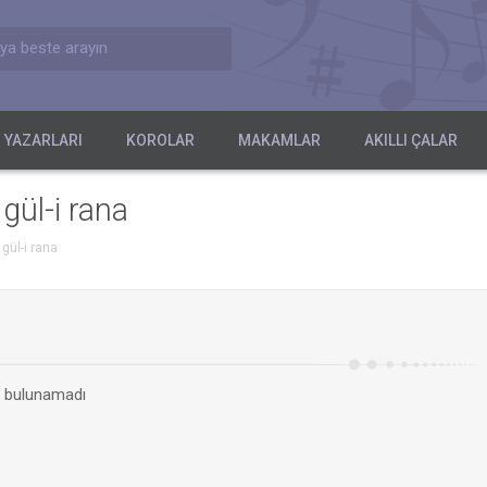
ya beste arayın
 YAZARLARI
KOROLAR
MAKAMLAR
AKILLI ÇALAR
gül-i rana
gül-i rana
a bulunamadı