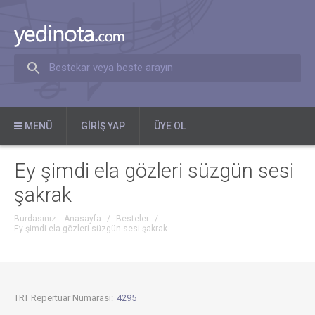
Bestekar veya beste arayın
MENÜ
GIRIŞ YAP
ÜYE OL
Ey şimdi ela gözleri süzgün sesi
şakrak
Burdasınız:
Anasayfa
/
Besteler
/
Ey şimdi ela gözleri süzgün sesi şakrak
TRT Repertuar Numarası:
4295