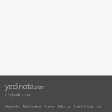
1 görüntüleme
info@yedinota.com
Anasayfa
Tüm Besteler
Üyeler
Editörler
Üyelik Sözleşmesi