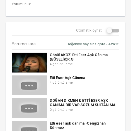
Otomatik oynat
Gönül AKÖZ-Etti Eser Aşk Cânıma
(BÛSELİK)R.G
4 görüntüleme
Etti Eser Aşk Cânıma
4 görüntüleme
DOĞAN DİKMEN & ETTİ ESER AŞK
CANIMA BİR VAR SÖZÜM SULTANIMA
0 görüntüleme
Etti eser aşk cânıma -Cengizhan
Sönmez