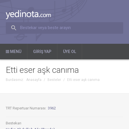
Bestekar veya beste arayın
MENÜ
GIRIŞ YAP
ÜYE OL
Etti eser aşk canıma
Burdasınız:
Anasayfa
/
Besteler
/
Etti eser aşk canıma
TRT Repertuar Numarası:
3962
Bestekarı