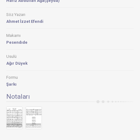
Hafız Abdullah Ağa(Şeyda)
Söz Yazarı
Ahmet İzzet Efendi
Makamı
Pesendıde
Usulü
Ağır Düyek
Formu
Şarkı
Notaları