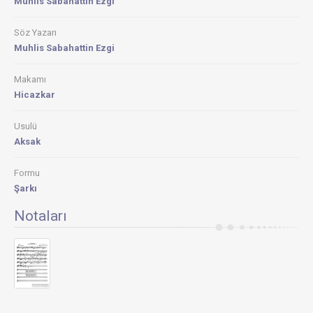
Muhlis Sabahattin Ezgi
Söz Yazarı
Muhlis Sabahattin Ezgi
Makamı
Hicazkar
Usulü
Aksak
Formu
Şarkı
Notaları