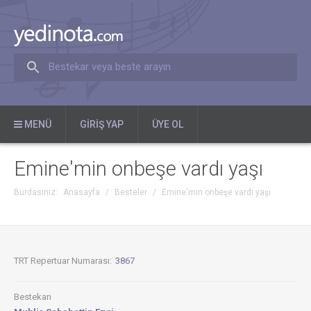
Bestekar veya beste arayın
MENÜ
GIRIŞ YAP
ÜYE OL
Emine'min onbeşe vardı yaşı
Burdasınız:
Anasayfa
/
Besteler
/
Emine'min onbeşe vardı yaşı
TRT Repertuar Numarası:
3867
Bestekarı