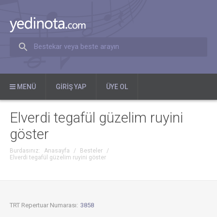
Bestekar veya beste arayın
MENÜ
GIRIŞ YAP
ÜYE OL
Elverdi tegafül güzelim ruyini
göster
Burdasınız:
Anasayfa
/
Besteler
/
Elverdi tegafül güzelim ruyini göster
TRT Repertuar Numarası:
3858