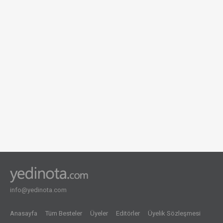
info@yedinota.com
Anasayfa
Tüm Besteler
Üyeler
Editörler
Üyelik Sözleşmesi