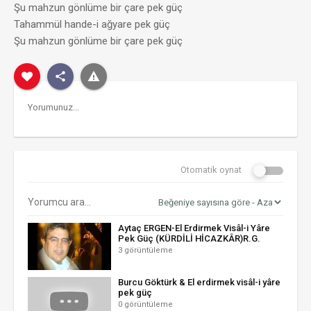
Şu mahzun gönlüme bir çare pek güç
Tahammül hande-i ağyare pek güç
Şu mahzun gönlüme bir çare pek güç
Otomatik oynat
Aytaç ERGEN-El Erdirmek Visâl-i Yâre
Pek Güç (KÜRDİLİ HİCAZKÂR)R.G.
3 görüntüleme
Burcu Göktürk & El erdirmek visâl-i yâre
pek güç
0 görüntüleme