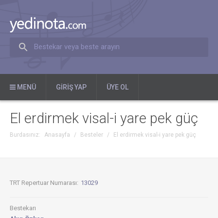
Bestekar veya beste arayın
MENÜ
GIRIŞ YAP
ÜYE OL
El erdirmek visal-i yare pek güç
Burdasınız:
Anasayfa
/
Besteler
/
El erdirmek visal-i yare pek güç
TRT Repertuar Numarası:
13029
Bestekarı