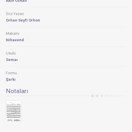
Akın Özkan
Söz Yazarı
Orhan Seyfi Orhon
Makamı
Nihavend
Usulü
Semaı
Formu
Şarkı
Notaları