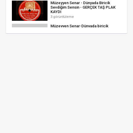
Müzeyyen Senar - Dünyada Biricik
Sevdiğim Sensin - GERÇEK TAŞ PLAK
KAYDI
3 görüntüleme
Müzeyyen Senar-Dünyada biricik
sevdiğim sensin
4 görüntüleme
Dünyada Biricik Sevdiğim Sensin
Necdet Tokatlıoğlu
4 görüntüleme
Dünyada biricik sevdiğim sensin-Kadri
ŞARMAN
1 görüntüleme
Dünyada Biricik Sevdiğim Sensin Neşe
Can - Taş Plak Kaydı
0 görüntüleme