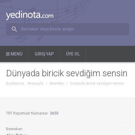
Bestekar veya beste arayın
MENÜ
GIRIŞ YAP
ÜYE OL
Dünyada biricik sevdiğim sensin
Burdasınız:
Anasayfa
/
Besteler
/
Dünyada biricik sevdiğim sensin
TRT Repertuar Numarası:
3653
Bestekarı