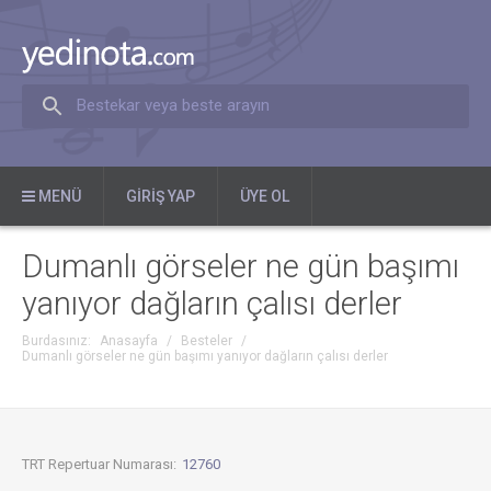
Bestekar veya beste arayın
MENÜ
GIRIŞ YAP
ÜYE OL
Dumanlı görseler ne gün başımı
yanıyor dağların çalısı derler
Burdasınız:
Anasayfa
/
Besteler
/
Dumanlı görseler ne gün başımı yanıyor dağların çalısı derler
TRT Repertuar Numarası:
12760