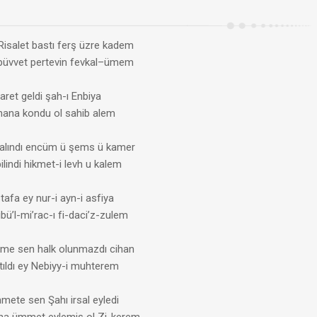
Risalet bastı ferş üzre kadem
Nübüvvet pertevin fevkal–ümem
şaret geldi şah-ı Enbiya
ihana kondu ol sahib alem
 alındı encüm ü şems ü kamer
ilindi hikmet-i levh u kalem
afa ey nur-i ayn-i asfiya
ü’l-mi’rac-ı fi-daci’z-zulem
me sen halk olunmazdı cihan
tıldı ey Nebiyy-i muhterem
mete sen Şahı irsal eyledi