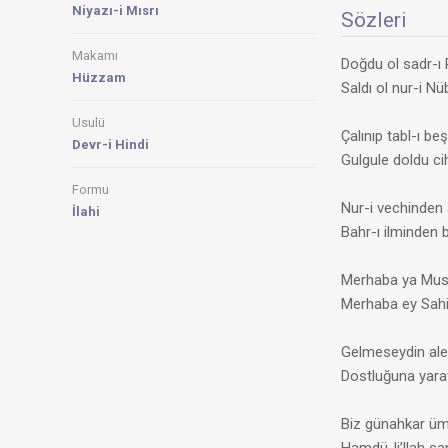
Niyazı-i Mısrı
Sözleri
Makamı
Doğdu ol sadr-ı 
Hüzzam
Saldı ol nur-i 
Usulü
Çalınıp tabl-ı be
Devr-i Hindi
Gulgule doldu c
Formu
Nur-i vechinden
İlahi
Bahr-ı ilminden b
Merhaba ya Must
Merhaba ey Sahib
Gelmeseydin ale
Dostluğuna yara
Biz günahkar üm