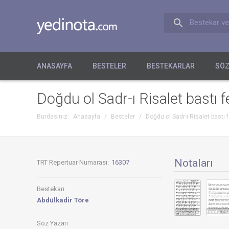
Bestekar ve
ANASAYFA
BESTELER
BESTEKARLAR
SÖZ
Doğdu ol Sadr-ı Risalet bastı 
Burdasınız:
Anasayfa
/
Besteler
/
Doğdu ol Sadr-ı Risalet bastı
Notaları
TRT Repertuar Numarası:
16307
Bestekarı
Abdülkadir Töre
Söz Yazarı