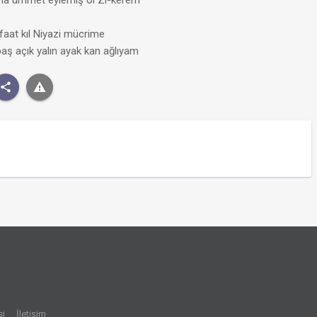
ana ümmet eylemiş ol Zi-kerem
faat kıl Niyazi mücrime
aş açık yalın ayak kan ağlıyam
si
İletişim