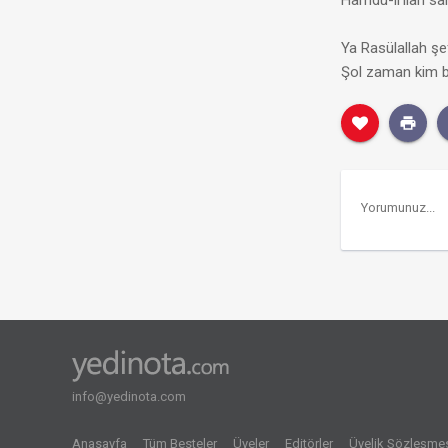
Hamdü-li’llah s
Ya Rasülallah şe
Şol zaman kim b
info@yedinota.com
Anasayfa
Tüm Besteler
Üyeler
Editörler
Üyelik Sözleşme