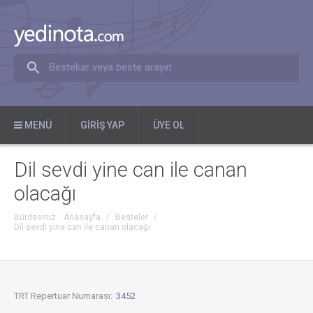
Bestekar veya beste arayın
MENÜ
GIRIŞ YAP
ÜYE OL
Dil sevdi yine can ile canan
olacağı
Burdasınız:
Anasayfa
/
Besteler
/
Dil sevdi yine can ile canan olacağı
TRT Repertuar Numarası:
3452