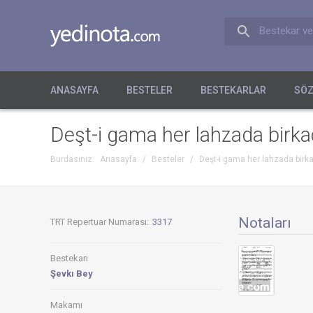
Bestekar ve
ANASAYFA
BESTELER
BESTEKARLAR
SÖZ
Deşt-i gama her lahzada birka
Burdasınız:
Anasayfa
/
Besteler
/
Deşt-i gama her lahzada birk
Notaları
TRT Repertuar Numarası:
3317
Bestekarı
Şevkı Bey
Makamı