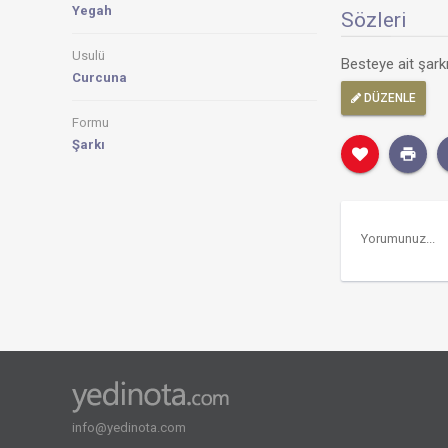
Yegah
Sözleri
Usulü
Besteye ait şar
Curcuna
DÜZENLE
Formu
Şarkı
info@yedinota.com