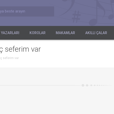
ya beste arayın
 YAZARLARI
KOROLAR
MAKAMLAR
AKILLI ÇALAR
ç seferim var
aç seferim var