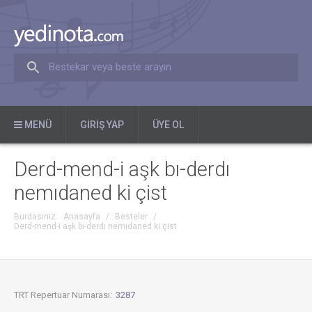
Bestekar veya beste arayın
MENÜ
GIRIŞ YAP
ÜYE OL
Derd-mend-i aşk bı-derdı
nemıdaned ki çist
Burdasınız:
Anasayfa
/
Besteler
/
Derd-mend-i aşk bı-derdı nemıdaned ki çist
TRT Repertuar Numarası:
3287