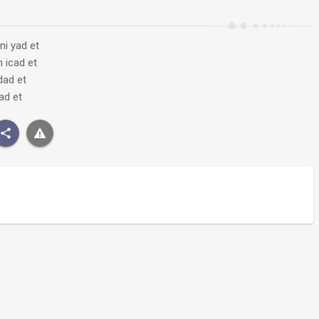
i yad et
 icad et
dad et
ad et