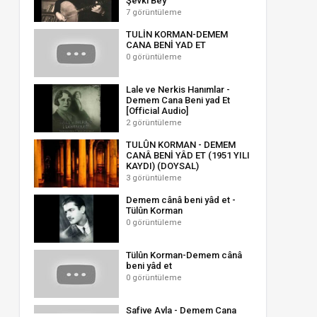
Şevki Bey
7 görüntüleme
TULİN KORMAN-DEMEM
CANA BENİ YAD ET
0 görüntüleme
Lale ve Nerkis Hanımlar -
Demem Cana Beni yad Et
[Official Audio]
2 görüntüleme
TULÛN KORMAN - DEMEM
CANÂ BENİ YÂD ET (1951 YILI
KAYDI) (DOYSAL)
3 görüntüleme
Demem cânâ beni yâd et -
Tülûn Korman
0 görüntüleme
Tülûn Korman-Demem cânâ
beni yâd et
0 görüntüleme
Safiye Ayla - Demem Cana