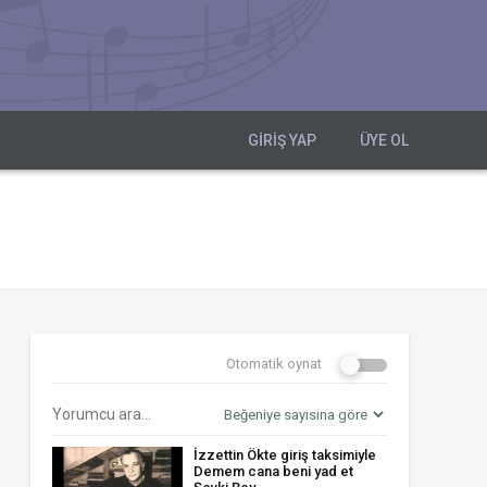
GIRIŞ YAP
ÜYE OL
Otomatik oynat
İzzettin Ökte giriş taksimiyle
Demem cana beni yad et