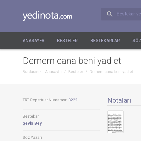
Bestekar ve
ANASAYFA
BESTELER
BESTEKARLAR
SÖZ
Demem cana beni yad et
Burdasınız:
Anasayfa
/
Besteler
/
Demem cana beni yad et
Notaları
TRT Repertuar Numarası:
3222
Bestekarı
Şevkı Bey
Söz Yazarı