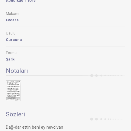
Abdülkadir Töre
Makamı
Evcara
Usulü
Curcuna
Formu
Şarkı
Notaları
Sözleri
Dağ-dar ettin beni ey nevcivan