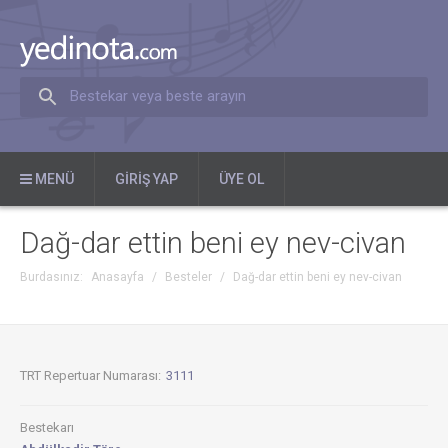
Bestekar veya beste arayın
MENÜ
GIRIŞ YAP
ÜYE OL
Dağ-dar ettin beni ey nev-civan
Burdasınız:
Anasayfa
/
Besteler
/
Dağ-dar ettin beni ey nev-civan
TRT Repertuar Numarası:
3111
Bestekarı