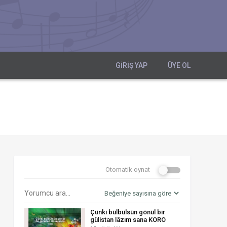
GIRIŞ YAP
ÜYE OL
Otomatik oynat
Çünki bülbülsün gönül bir
gülistan lâzım sana KORO