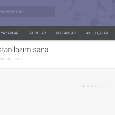
ya beste arayın
 YAZARLARI
KOROLAR
MAKAMLAR
AKILLI ÇALAR
istan lazım sana
istan lazım sana