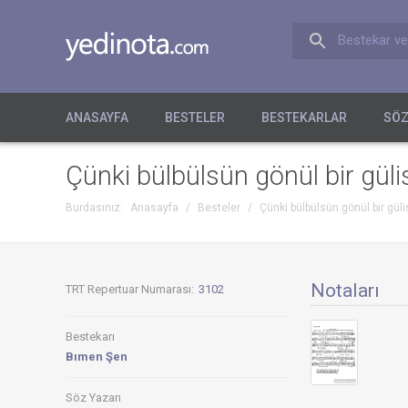
Bestekar ve
ANASAYFA
BESTELER
BESTEKARLAR
SÖZ
Çünki bülbülsün gönül bir gül
Burdasınız:
Anasayfa
/
Besteler
/
Çünki bülbülsün gönül bir gül
Notaları
TRT Repertuar Numarası:
3102
Bestekarı
Bımen Şen
Söz Yazarı