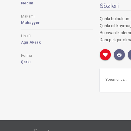
Nedım
Sözleri
Makamı
Çünki bülbülsün 
Muhayyer
Çünki dil koymuş
Bu civanlık alem
Usulü
Dahi pek pir olm
Ağır Aksak
Formu
Şarkı