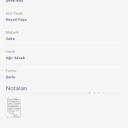
Şevkı Bey
Söz Yazarı
Reşad Paşa
Makamı
Saba
Usulü
Ağır Aksak
Formu
Şarkı
Notaları