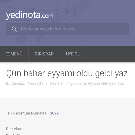
Bestekar veya beste arayın
MENÜ
GIRIŞ YAP
ÜYE OL
Çün bahar eyyamı oldu geldi yaz
Burdasınız:
Anasayfa
/
Besteler
/
Çün bahar eyyamı oldu geldi yaz
TRT Repertuar Numarası:
3099
Bestekarı