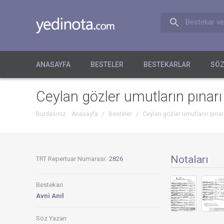
Bestekar ve
ANASAYFA
BESTELER
BESTEKARLAR
SÖZ
Ceylan gözler umutların pınarı
Burdasınız:
Anasayfa
/
Besteler
/
Ceylan gözler umutların pınar
Notaları
TRT Repertuar Numarası:
2826
Bestekarı
Avni Anıl
Söz Yazarı