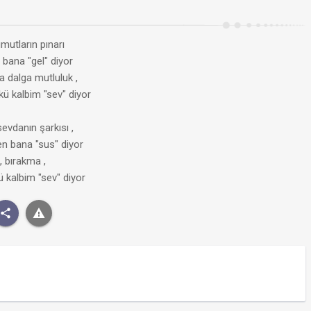
mutların pınarı
i bana "gel" diyor
a dalga mutluluk ,
ü kalbim "sev" diyor
evdanın şarkısı ,
en bana "sus" diyor
, bırakma ,
 kalbim "sev" diyor