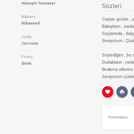
Hüseyin Tansever
Sözleri
Makamı
Ceylan gözler , u
Nihavend
Bakışların , sank
Saçlarında , dalg
Usulü
Seviyorum ; Çünk
Curcuna
Söylediğim , bu s
Formu
Dudakların , ned
Şarkı
Bırakma ellerimi 
Seviyorum çünkü