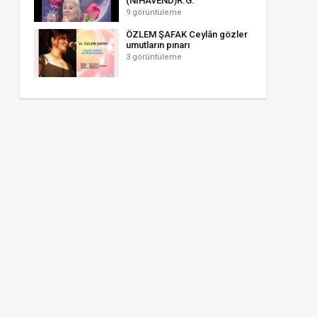
(NİHAVEND)R.G.
9 görüntüleme
ÖZLEM ŞAFAK Ceylân gözler
umutların pınarı
3 görüntüleme