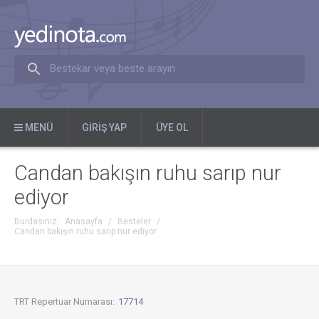
Bestekar veya beste arayın
MENÜ
GIRIŞ YAP
ÜYE OL
Candan bakışın ruhu sarıp nur
ediyor
Burdasınız:
Anasayfa
/
Besteler
/
Candan bakışın ruhu sarıp nur ediyor
TRT Repertuar Numarası:
17714