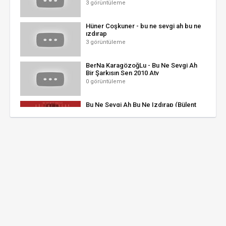
3 görüntüleme
Hüner Coşkuner - bu ne sevgi ah bu ne
ızdırap
3 görüntüleme
BerNa KaragözoğLu - Bu Ne Sevgi Ah
Bir Şarkısın Sen 2010 Atv
0 görüntüleme
Bu Ne Sevgi Ah Bu Ne Izdırap (Bülent
Ersoy) Official Audio #türksanatmüziği
#bülentersoy
2 görüntüleme
Abdullah Yüce - Bu ne sevgi ah bu ne
ızdırap - GERÇEK TAŞ PLAK KAYDI
5 görüntüleme
Sinan Özen - Bu Ne Sevgi Ah
1 görüntüleme
ibo show hic mi gülmeyecek-bu ne