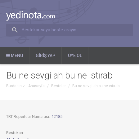
Bestekar veya beste arayın
MENÜ
GIRIŞ YAP
ÜYE OL
Bu ne sevgi ah bu ne ıstırab
Burdasınız:
Anasayfa
/
Besteler
/
Bu ne sevgi ah bu ne ıstırab
TRT Repertuar Numarası:
12185
Bestekarı