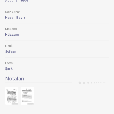
Abdullah yüce
Söz Yazarı
Hasan Bayrı
Makamı
Hüzzam
Usulü
Sofyan
Formu
Şarkı
Notaları