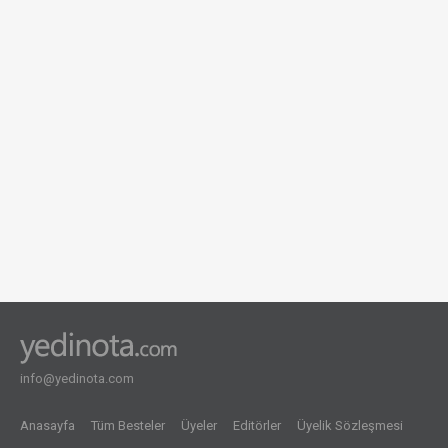
sevgi ah 2006
0 görüntüleme
info@yedinota.com
Anasayfa
Tüm Besteler
Üyeler
Editörler
Üyelik Sözleşmesi