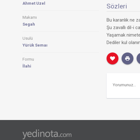
Ahmet Uzel
Sözleri
Makamı
Bu karanlık ne 
Segah
Şu zavallı dil-i 
Yaşamak nimete v
Usulü
Dediler kul olan
Yürük Semaı
Formu
İlahi