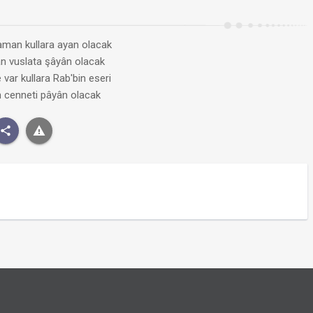
zaman kullara ayan olacak
can vuslata şâyân olacak
ar kullara Rab'bin eseri
ın cenneti pâyân olacak