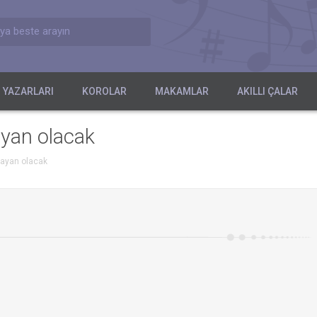
ya beste arayın
 YAZARLARI
KOROLAR
MAKAMLAR
AKILLI ÇALAR
ayan olacak
 ayan olacak