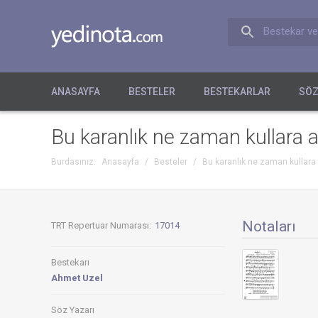
Bestekar ve
ANASAYFA
BESTELER
BESTEKARLAR
SÖZ
Bu karanlık ne zaman kullara 
Burdasınız:
Anasayfa
/
Besteler
/
Bu karanlık ne zaman kullara
Notaları
TRT Repertuar Numarası:
17014
Bestekarı
Ahmet Uzel
Söz Yazarı