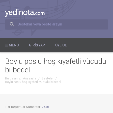
Bestekar veya beste arayın
MENÜ
GIRIŞ YAP
ÜYE OL
Boylu poslu hoş kıyafetli vücudu
bı-bedel
Burdasınız:
Anasayfa
/
Besteler
/
Boylu poslu hoş kıyafetli vücudu bı-bedel
TRT Repertuar Numarası:
2446