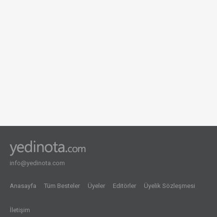
info@yedinota.com
Anasayfa
Tüm Besteler
Üyeler
Editörler
Üyelik Sözleşmesi
İletişim