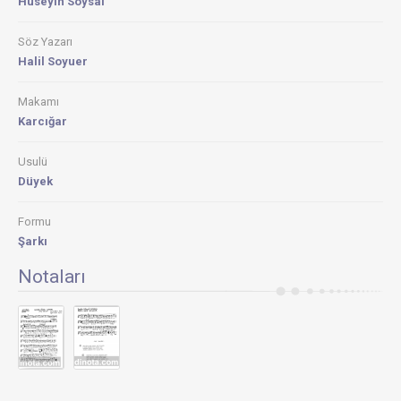
Hüseyin Soysal
Söz Yazarı
Halil Soyuer
Makamı
Karcığar
Usulü
Düyek
Formu
Şarkı
Notaları