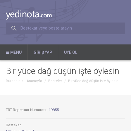
Bestekar veya beste arayın
MENÜ
GIRIŞ YAP
ÜYE OL
Bir yüce dağ düşün işte öylesin
Burdasınız:
Anasayfa
/
Besteler
/
Bir yüce dağ düşün işte öylesin
TRT Repertuar Numarası:
19855
Bestekarı