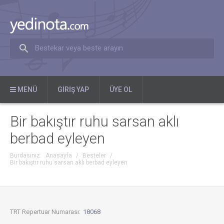
Bestekar veya beste arayın
MENÜ
GIRIŞ YAP
ÜYE OL
Bir bakıştır ruhu sarsan aklı
berbad eyleyen
Burdasınız:
Anasayfa
/
Besteler
/
Bir bakıştır ruhu sarsan aklı berbad eyleyen
TRT Repertuar Numarası:
18068