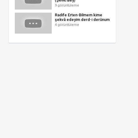
(Şevki Bey)
9 görüntüleme
Radife Erten-Bilmem kime
şekvâ edeyim derd-i derûnum
4 görüntüleme