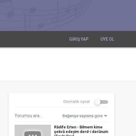
GIRIŞ YAP
ÜYE OL
Otomatik oynat
Râdife Erten - Bilmem kime
şekvâ edeyim derd-i derûnum