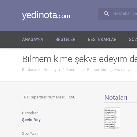
Bestekar ve
ANASAYFA
BESTELER
BESTEKARLAR
SÖZ
Bilmem kime şekva edeyim d
Burdasınız:
Anasayfa
/
Besteler
/
Bilmem kime şekva edeyim d
Notaları
TRT Repertuar Numarası:
1690
Bestekarı
Şevkı Bey
Söz Yazarı