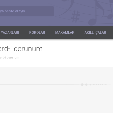
ya beste arayın
 YAZARLARI
KOROLAR
MAKAMLAR
AKILLI ÇALAR
erd-i derunum
erd-i derunum