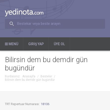
Bestekar veya beste arayın
MENÜ
GIRIŞ YAP
ÜYE OL
Bilirsin dem bu demdir gün
bugündür
Burdasınız:
Anasayfa
/
Besteler
/
Bilirsin dem bu demdir gün bugündür
TRT Repertuar Numarası:
18106