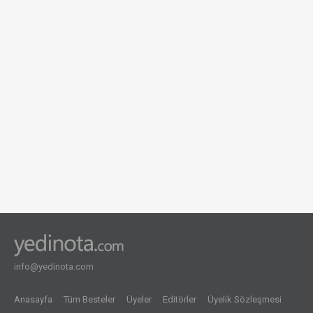
info@yedinota.com
Anasayfa
Tüm Besteler
Üyeler
Editörler
Üyelik Sözleşmesi