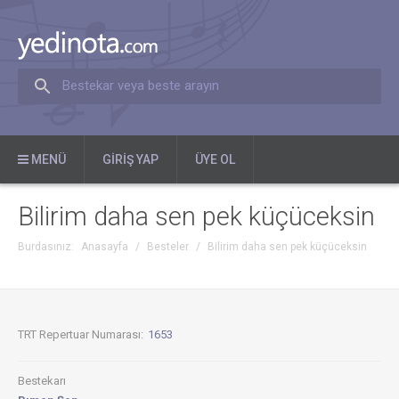
Bestekar veya beste arayın
MENÜ
GIRIŞ YAP
ÜYE OL
Bilirim daha sen pek küçüceksin
Burdasınız:
Anasayfa
/
Besteler
/
Bilirim daha sen pek küçüceksin
TRT Repertuar Numarası:
1653
Bestekarı