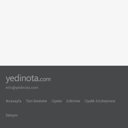
info@yedinota.com
Anasayfa
Tüm Besteler
Üyeler
Editörler
Üyelik Sözleşmesi
İletişim