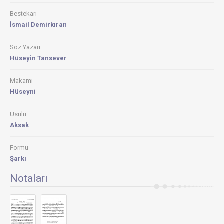
Bestekarı
İsmail Demirkıran
Söz Yazarı
Hüseyin Tansever
Makamı
Hüseyni
Usulü
Aksak
Formu
Şarkı
Notaları