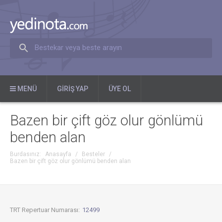
Bestekar veya beste arayın
MENÜ
GIRIŞ YAP
ÜYE OL
Bazen bir çift göz olur gönlümü
benden alan
Burdasınız:
Anasayfa
/
Besteler
/
Bazen bir çift göz olur gönlümü benden alan
TRT Repertuar Numarası:
12499