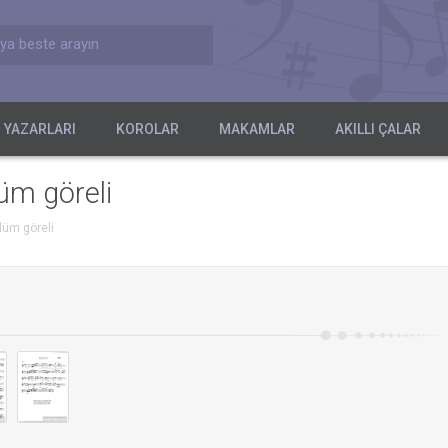
ya beste arayın
 YAZARLARI
KOROLAR
MAKAMLAR
AKILLI ÇALAR
üm göreli
düm göreli