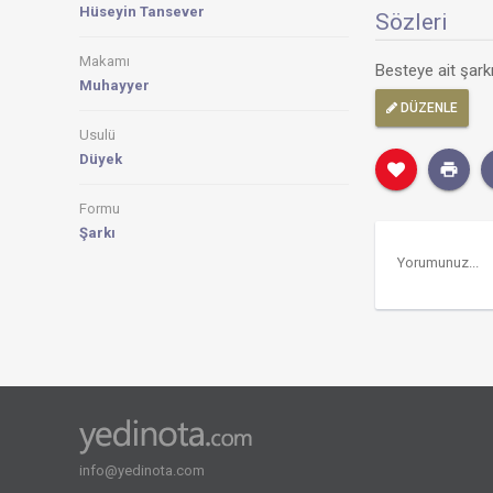
Hüseyin Tansever
Sözleri
Makamı
Besteye ait şar
Muhayyer
DÜZENLE
Usulü
Düyek
Formu
Şarkı
info@yedinota.com