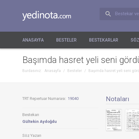
Bestekar ve
ANASAYFA
BESTELER
BESTEKARLAR
SÖZ
Başımda hasret yeli seni görd
Burdasınız:
Anasayfa
/
Besteler
/
Başımda hasret yeli seni gör
Notaları
TRT Repertuar Numarası:
19040
Bestekarı
Gültekin Aydoğdu
Söz Yazarı