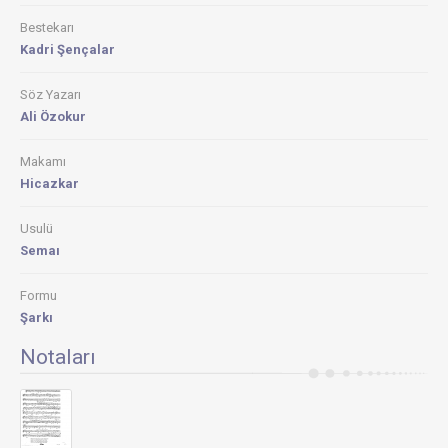
Bestekarı
Kadri Şençalar
Söz Yazarı
Ali Özokur
Makamı
Hicazkar
Usulü
Semaı
Formu
Şarkı
Notaları