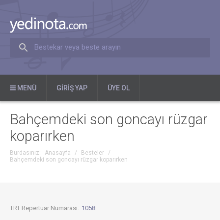
Bestekar veya beste arayın
MENÜ
GIRIŞ YAP
ÜYE OL
Bahçemdeki son goncayı rüzgar
koparırken
Burdasınız:
Anasayfa
/
Besteler
/
Bahçemdeki son goncayı rüzgar koparırken
TRT Repertuar Numarası:
1058