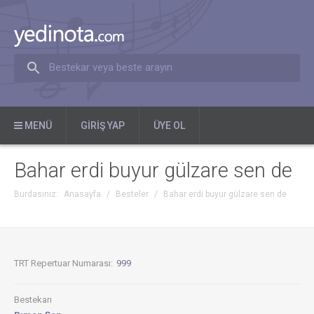
Bestekar veya beste arayın
MENÜ
GIRIŞ YAP
ÜYE OL
Bahar erdi buyur gülzare sen de
Burdasınız:
Anasayfa
/
Besteler
/
Bahar erdi buyur gülzare sen de
TRT Repertuar Numarası:
999
Bestekarı