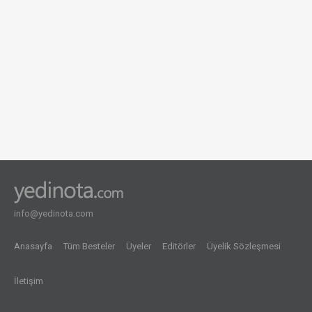
info@yedinota.com
Anasayfa
Tüm Besteler
Üyeler
Editörler
Üyelik Sözleşmesi
İletişim