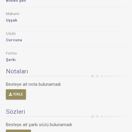
Bımen Şen
Makamı
Uşşak
Usulü
Curcuna
Formu
Şarkı
Notaları
Besteye ait nota bulunamadı
YÜKLE
Sözleri
Besteye ait şarkı sözü bulunamadı