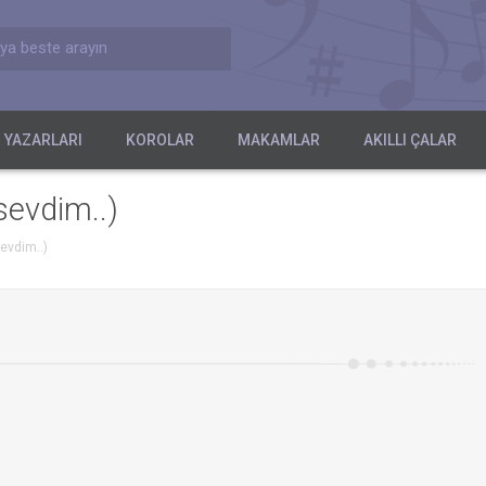
ya beste arayın
 YAZARLARI
KOROLAR
MAKAMLAR
AKILLI ÇALAR
sevdim..)
evdim..)