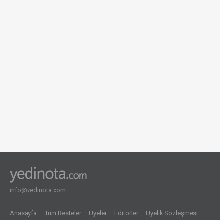
info@yedinota.com
Anasayfa
Tüm Besteler
Üyeler
Editörler
Üyelik Sözleşmesi