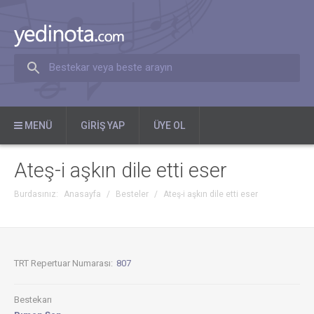
Bestekar veya beste arayın
MENÜ
GIRIŞ YAP
ÜYE OL
Ateş-i aşkın dile etti eser
Burdasınız:
Anasayfa
/
Besteler
/
Ateş-i aşkın dile etti eser
TRT Repertuar Numarası:
807
Bestekarı