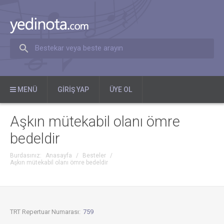
Bestekar veya beste arayın
MENÜ
GIRIŞ YAP
ÜYE OL
Aşkın mütekabil olanı ömre
bedeldir
Burdasınız:
Anasayfa
/
Besteler
/
Aşkın mütekabil olanı ömre bedeldir
TRT Repertuar Numarası:
759