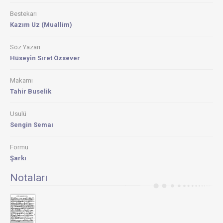
Bestekarı
Kazım Uz (Muallim)
Söz Yazarı
Hüseyin Sıret Özsever
Makamı
Tahir Buselik
Usulü
Sengin Semaı
Formu
Şarkı
Notaları