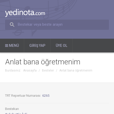
Bestekar veya beste arayın
MENÜ
GIRIŞ YAP
ÜYE OL
Anlat bana öğretmenim
Burdasınız:
Anasayfa
/
Besteler
/
Anlat bana öğretmenim
TRT Repertuar Numarası:
6265
Bestekarı