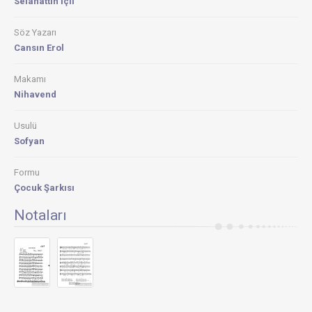
Selahattin İçli
Söz Yazarı
Cansın Erol
Makamı
Nihavend
Usulü
Sofyan
Formu
Çocuk Şarkısı
Notaları