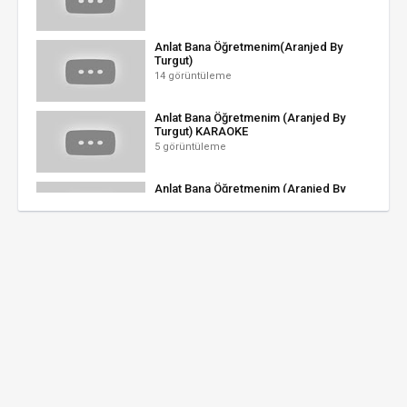
Anlat Bana Öğretmenim(Aranjed By
Turgut)
14 görüntüleme
Anlat Bana Öğretmenim (Aranjed By
Turgut) KARAOKE
5 görüntüleme
Anlat Bana Öğretmenim (Aranjed By
Turgut) SÖZLÜ
1 görüntüleme
CUMHUR ÖĞRETMEN SUNAR ANLAT
BANA ÖĞRETMENİM
0 görüntüleme
ANLAT BANA ÖĞRETMENİM ÇOCUK
ŞARKISI, İLKOKUL MÜZİKLERİ, ÇOCUK
ŞARKILARI
9 görüntüleme
Öğretmenler Günü Şarkısı Anlat Bana