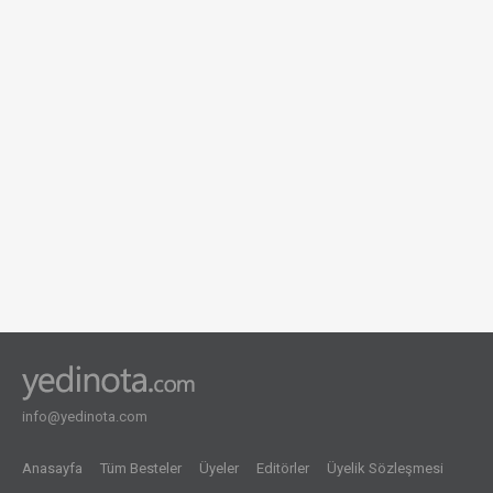
Öğretmenim
4 görüntüleme
info@yedinota.com
Anasayfa
Tüm Besteler
Üyeler
Editörler
Üyelik Sözleşmesi