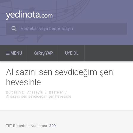
Bestekar veya beste arayın
MENÜ
GIRIŞ YAP
ÜYE OL
Al sazını sen sevdiceğim şen
hevesinle
Burdasınız:
Anasayfa
/
Besteler
/
Al sazını sen sevdiceğim şen hevesinle
TRT Repertuar Numarası:
399