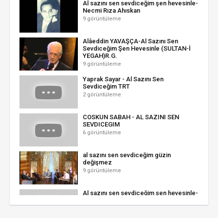
Al sazını sen sevdiceğim şen hevesinle-
Necmi Rıza Ahıskan
9 görüntüleme
Alâeddin YAVAŞÇA-Al Sazını Sen
Sevdiceğim Şen Hevesinle (SULTAN-İ
YEGAH)R.G.
9 görüntüleme
Yaprak Sayar - Al Sazını Sen
Sevdiceğim TRT
2 görüntüleme
COSKUN SABAH - AL SAZINI SEN
SEVDICEGIM
6 görüntüleme
al sazını sen sevdiceğim güzin
değişmez
9 görüntüleme
Al sazını sen sevdiceğim şen hevesinle-
Hasan Kemal BIYIK/Habib
İSPİRLİ(Gazelli)
6 görüntüleme