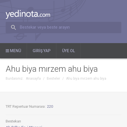
Bestekar veya beste arayın
MENÜ
GIRIŞ YAP
ÜYE OL
Ahu biya mırzem ahu biya
Burdasınız:
Anasayfa
/
Besteler
/
Ahu biya mırzem ahu biya
TRT Repertuar Numarası:
220
Bestekarı