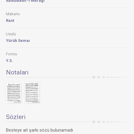
Abdülkadir-i Meragi
Makamı
Rast
Usulü
Yürük Semaı
Formu
Y.S.
Notaları
Sözleri
Besteye ait şarkı sözü bulunamadı