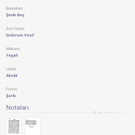
Bestekarı
Şevkı Bey
Söz Yazarı
Enderunı Vasıf
Makamı
Yegah
Usulü
Aksak
Formu
Şarkı
Notaları