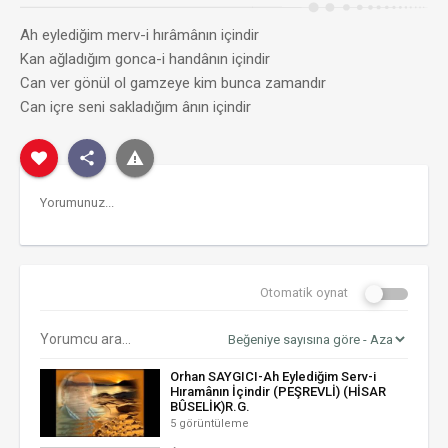
Ah eylediğim merv-i hırâmânın içindir
Kan ağladığım gonca-i handânın içindir
Can ver gönül ol gamzeye kim bunca zamandır
Can içre seni sakladığım ânın içindir
Otomatik oynat
Orhan SAYGICI-Ah Eylediğim Serv-i
Hıramânın İçindir (PEŞREVLİ) (HİSAR
BÛSELİK)R.G.
5 görüntüleme