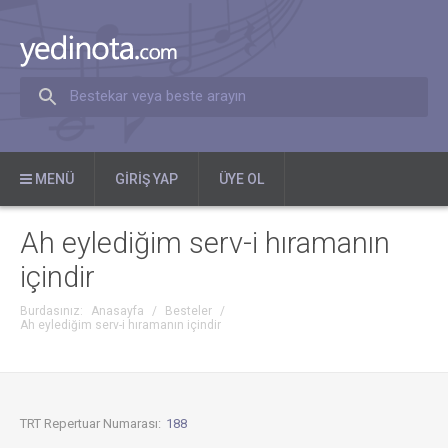
Bestekar veya beste arayın
MENÜ
GIRIŞ YAP
ÜYE OL
Ah eylediğim serv-i hıramanın
içindir
Burdasınız:
Anasayfa
/
Besteler
/
Ah eylediğim serv-i hıramanın içindir
TRT Repertuar Numarası:
188