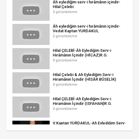
Âh eylediğim serv-i hırâmânın içindir-
Hilal Çelebi
3 görüntüleme
Âh eylediğim serv-i hırâmânın içindir-
Vedat Kaptan YURDAKUL
2 görüntüleme
Hilal ÇELEBİ-Âh Eylediğim Serv-i
Hırâmânın İçindir (HİCAZ)R.G.
0 görüntüleme
Hilal Çelebi & Ah Eylediğim Serv-i
Hıramânın İçindir (HİSÂR BÛSELİK)
0 görüntüleme
Hilal ÇELEBİ-Ah Eylediğim Serv-i
Hıramânın İçindir (ISFAHAN)R.G.
0 görüntüleme
V.Kaptan YURDAKUL-Ah Eylediğim Serv-
i Hıramânın İçindir (PEŞREVLİ)(HİSAR
BÛSELİK)R.G.
1 görüntüleme