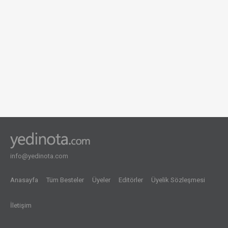
info@yedinota.com
Anasayfa
Tüm Besteler
Üyeler
Editörler
Üyelik Sözleşmesi
İletişim