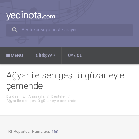
Bestekar veya beste arayın
MENÜ
GIRIŞ YAP
ÜYE OL
Ağyar ile sen geşt ü güzar eyle
çemende
Burdasınız:
Anasayfa
/
Besteler
/
Ağyar ile sen geşt ü güzar eyle çemende
TRT Repertuar Numarası:
163