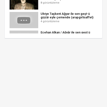
8 görüntüleme
Ulviye Taşkent Ağyar ile sen geşt-ü
güzâr eyle çemende (arapgirlisaffet)
4 görüntüleme
Ecehan Alkan / Ağyâr ile sen geşt ü
güzâr eyle çemende
3 görüntüleme
Ağyâr ile sen geşt ü güzâr eyle
çemende-Nermin DEMİRÇAY/Ud
taksimi
2 görüntüleme
Zuhal Eğilmez - Ağyâr İle Sen Geşt- ü
Güzâr Eyle Çemende(163)
1 görüntüleme
Gediz Çoroğlu - Ağyâr ile sen geşt ü
güzâr
2 görüntüleme