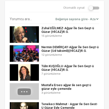
Otomatik oynat
Zuhal EĞİLMEZ-Ağyar İle Sen Geşt-ü
Güzar (HİCAZ)R.G.
15 görüntüleme
Nermin DEMİRÇAY-Ağyar İle Sen Geşt-ü
Güzar (Ud taksimli)(HİCAZ)R.G.
12 görüntüleme
Tülin KUŞOĞLU-Ağyar İle Sen Geşt-ü
Güzar (HİCAZ)R.G.
7 görüntüleme
Mustafa Erses-ağyar ile sen geşt ü
güzar eyle çemende
3 görüntüleme
Tenekeci Mahmut - Agyar Ile Sen Gest-
U Güzar Eyle Çemende